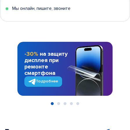
Мы онлайн, пишите, звоните
-30%
на защиту
дисплея при
ремонте
смартфона
Подробнее
Item
1
of