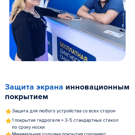
Item
1
of
Защита экрана
инновационным
5
покрытием
Защита для любого устройства со всех сторон
1 покрытие гидрогеля = 3-5 стандартных стекол
по сроку носки
Минимальная толщина покрытия сохраняет