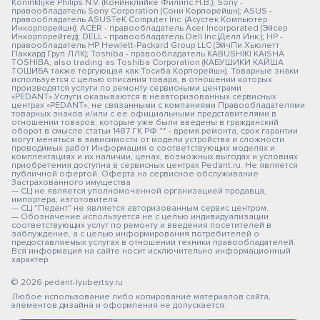
Koninklijke Philips N.V. (Конинклийке Филипс Н.В.); Sony -
правообладатель Sony Corporation (Сони Корпорейшн); ASUS -
правообладатель ASUSTeK Computer Inc. (Асустек Компьютер
Инкорпорейшн); ACER - правообладатель Acer Incorporated (Эйсер
Инкорпорейтед); DELL - правообладатель Dell Inc.(Делл Инк.); HP -
правообладатель HP Hewlett-Packard Group LLC (ЭйчПи Хьюлетт
Паккард Груп ЛЛК); Toshiba - правообладатель KABUSHIKI KAISHA
TOSHIBA, also trading as Toshiba Corporation (КАБУШИКИ КАЙША
ТОШИБА также торгующая как Тосиба Корпорейшн). Товарные знаки
используется с целью описания товара, в отношении которых
производятся услуги по ремонту сервисными центрами
«PEDANT».Услуги оказываются в неавторизованных сервисных
центрах «PEDANT», не связанными с компаниями Правообладателями
товарных знаков и/или с ее официальными представителями в
отношении товаров, которые уже были введены в гражданский
оборот в смысле статьи 1487 ГК РФ ** - время ремонта, срок гарантии
могут меняться в зависимости от модели устройства и сложности
проводимых работ Информация о соответствующих моделях и
комплектациях и их наличии, ценах, возможных выгодах и условиях
приобретения доступна в сервисных центрах Pedant.ru. Не является
публичной офертой. Оферта на сервисное обслуживание
Застрахованного имущества
— СЦ не является уполномоченной организацией продавца,
импортера, изготовителя.
— СЦ "Педант" не является авторизованным сервис центром.
— Обозначение используется не с целью индивидуализации
соответствующих услуг по ремонту и введения посетителей в
заблуждение, а с целью информирования потребителей о
предоставляемых услугах в отношении техники правообладателей.
Вся информация на сайте носит исключительно информационный
характер.
© 2026 pedant-lyubertsy.ru
Любое использование либо копирование материалов сайта,
элементов дизайна и оформления не допускается.