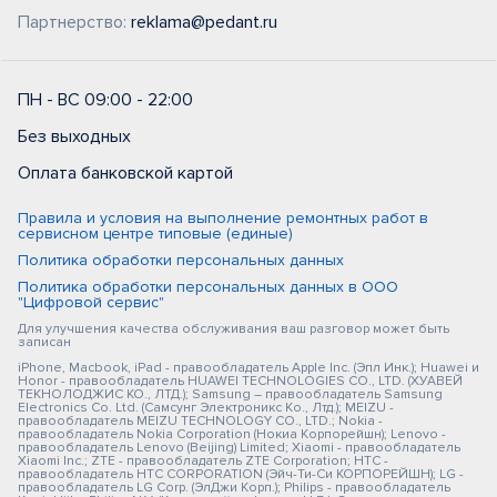
Партнерство:
reklama@pedant.ru
ПН - ВС 09:00 - 22:00
Без выходных
Оплата банковской картой
Правила и условия на выполнение ремонтных работ в
сервисном центре типовые (единые)
Политика обработки персональных данных
Политика обработки персональных данных в ООО
"Цифровой сервис"
Для улучшения качества обслуживания ваш разговор может быть
записан
iPhone, Macbook, iPad - правообладатель Apple Inc. (Эпл Инк.); Huawei и
Honor - правообладатель HUAWEI TECHNOLOGIES CO., LTD. (ХУАВЕЙ
ТЕКНОЛОДЖИС КО., ЛТД.); Samsung – правообладатель Samsung
Electronics Co. Ltd. (Самсунг Электроникс Ко., Лтд.); MEIZU -
правообладатель MEIZU TECHNOLOGY CO., LTD.; Nokia -
правообладатель Nokia Corporation (Нокиа Корпорейшн); Lenovo -
правообладатель Lenovo (Beijing) Limited; Xiaomi - правообладатель
Xiaomi Inc.; ZTE - правообладатель ZTE Corporation; HTC -
правообладатель HTC CORPORATION (Эйч-Ти-Си КОРПОРЕЙШН); LG -
правообладатель LG Corp. (ЭлДжи Корп.); Philips - правообладатель