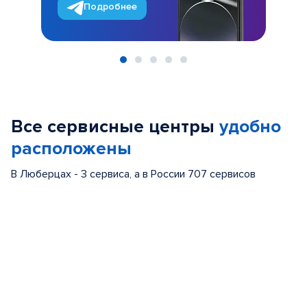
Подробнее
Item
1
of
Все сервисные центры
удобно
5
расположены
В Люберцах - 3 сервиса, а в России 707 сервисов