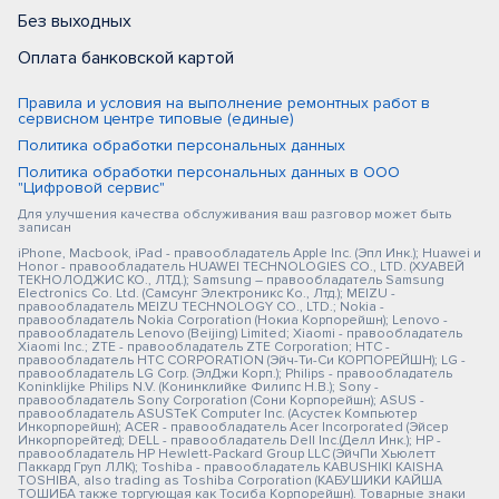
Без выходных
Оплата банковской картой
Правила и условия на выполнение ремонтных работ в
сервисном центре типовые (единые)
Политика обработки персональных данных
Политика обработки персональных данных в ООО
"Цифровой сервис"
Для улучшения качества обслуживания ваш разговор может быть
записан
iPhone, Macbook, iPad - правообладатель Apple Inc. (Эпл Инк.); Huawei и
Honor - правообладатель HUAWEI TECHNOLOGIES CO., LTD. (ХУАВЕЙ
ТЕКНОЛОДЖИС КО., ЛТД.); Samsung – правообладатель Samsung
Electronics Co. Ltd. (Самсунг Электроникс Ко., Лтд.); MEIZU -
правообладатель MEIZU TECHNOLOGY CO., LTD.; Nokia -
правообладатель Nokia Corporation (Нокиа Корпорейшн); Lenovo -
правообладатель Lenovo (Beijing) Limited; Xiaomi - правообладатель
Xiaomi Inc.; ZTE - правообладатель ZTE Corporation; HTC -
правообладатель HTC CORPORATION (Эйч-Ти-Си КОРПОРЕЙШН); LG -
правообладатель LG Corp. (ЭлДжи Корп.); Philips - правообладатель
Koninklijke Philips N.V. (Конинклийке Филипс Н.В.); Sony -
правообладатель Sony Corporation (Сони Корпорейшн); ASUS -
правообладатель ASUSTeK Computer Inc. (Асустек Компьютер
Инкорпорейшн); ACER - правообладатель Acer Incorporated (Эйсер
Инкорпорейтед); DELL - правообладатель Dell Inc.(Делл Инк.); HP -
правообладатель HP Hewlett-Packard Group LLC (ЭйчПи Хьюлетт
Паккард Груп ЛЛК); Toshiba - правообладатель KABUSHIKI KAISHA
TOSHIBA, also trading as Toshiba Corporation (КАБУШИКИ КАЙША
ТОШИБА также торгующая как Тосиба Корпорейшн). Товарные знаки