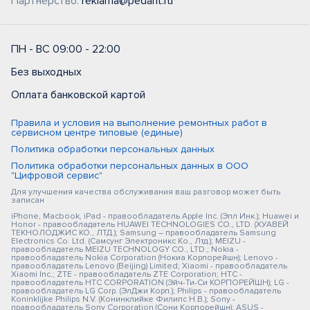
Партнерство:
reklama@pedant.ru
ПН - ВС 09:00 - 22:00
Без выходных
Оплата банковской картой
Правила и условия на выполнение ремонтных работ в
сервисном центре типовые (единые)
Политика обработки персональных данных
Политика обработки персональных данных в ООО
"Цифровой сервис"
Для улучшения качества обслуживания ваш разговор может быть
записан
iPhone, Macbook, iPad - правообладатель Apple Inc. (Эпл Инк.); Huawei и
Honor - правообладатель HUAWEI TECHNOLOGIES CO., LTD. (ХУАВЕЙ
ТЕКНОЛОДЖИС КО., ЛТД.); Samsung – правообладатель Samsung
Electronics Co. Ltd. (Самсунг Электроникс Ко., Лтд.); MEIZU -
правообладатель MEIZU TECHNOLOGY CO., LTD.; Nokia -
правообладатель Nokia Corporation (Нокиа Корпорейшн); Lenovo -
правообладатель Lenovo (Beijing) Limited; Xiaomi - правообладатель
Xiaomi Inc.; ZTE - правообладатель ZTE Corporation; HTC -
правообладатель HTC CORPORATION (Эйч-Ти-Си КОРПОРЕЙШН); LG -
правообладатель LG Corp. (ЭлДжи Корп.); Philips - правообладатель
Koninklijke Philips N.V. (Конинклийке Филипс Н.В.); Sony -
правообладатель Sony Corporation (Сони Корпорейшн); ASUS -