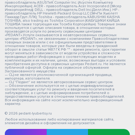
правообладатель ASUSTeK Computer Inc. (Асустек Компьютер
Инкорпорейшн); ACER - правообладатель Acer Incorporated (Эйсер
Инкорпорейтед); DELL - правообладатель Dell Inc.(Делл Инк.); HP -
правообладатель HP Hewlett-Packard Group LLC (ЭйчПи Хьюлетт
Паккард Груп ЛЛК); Toshiba - правообладатель KABUSHIKI KAISHA
TOSHIBA, also trading as Toshiba Corporation (КАБУШИКИ КАЙША
ТОШИБА также торгующая как Тосиба Корпорейшн). Товарные знаки
используется с целью описания товара, в отношении которых
производятся услуги по ремонту сервисными центрами
«PEDANT».Услуги оказываются в неавторизованных сервисных
центрах «PEDANT», не связанными с компаниями Правообладателями
товарных знаков и/или с ее официальными представителями в
отношении товаров, которые уже были введены в гражданский
оборот в смысле статьи 1487 ГК РФ ** - время ремонта, срок гарантии
могут меняться в зависимости от модели устройства и сложности
проводимых работ Информация о соответствующих моделях и
комплектациях и их наличии, ценах, возможных выгодах и условиях
приобретения доступна в сервисных центрах Pedant.ru. Не является
публичной офертой. Оферта на сервисное обслуживание
Застрахованного имущества
— СЦ не является уполномоченной организацией продавца,
импортера, изготовителя.
— СЦ "Педант" не является авторизованным сервис центром.
— Обозначение используется не с целью индивидуализации
соответствующих услуг по ремонту и введения посетителей в
заблуждение, а с целью информирования потребителей о
предоставляемых услугах в отношении техники правообладателей.
Вся информация на сайте носит исключительно информационный
характер.
© 2026 pedant-lyubertsy.ru
Любое использование либо копирование материалов сайта,
элементов дизайна и оформления не допускается.