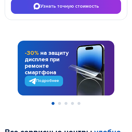
Узнать точную стоимость
-30%
на защиту
дисплея при
ремонте
смартфона
Подробнее
Item
1
of
5