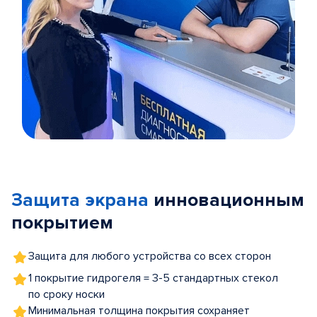
Item
1
of
Защита экрана
инновационным
5
покрытием
Защита для любого устройства со всех сторон
1 покрытие гидрогеля = 3-5 стандартных стекол
по сроку носки
Минимальная толщина покрытия сохраняет