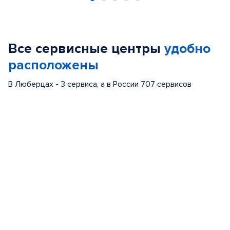
Item
1
of
Все сервисные центры
удобно
5
расположены
В Люберцах - 3 сервиса, а в России 707 сервисов