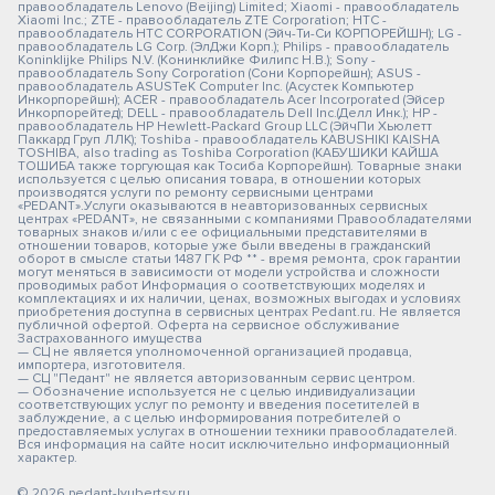
правообладатель Lenovo (Beijing) Limited; Xiaomi - правообладатель
Xiaomi Inc.; ZTE - правообладатель ZTE Corporation; HTC -
правообладатель HTC CORPORATION (Эйч-Ти-Си КОРПОРЕЙШН); LG -
правообладатель LG Corp. (ЭлДжи Корп.); Philips - правообладатель
Koninklijke Philips N.V. (Конинклийке Филипс Н.В.); Sony -
правообладатель Sony Corporation (Сони Корпорейшн); ASUS -
правообладатель ASUSTeK Computer Inc. (Асустек Компьютер
Инкорпорейшн); ACER - правообладатель Acer Incorporated (Эйсер
Инкорпорейтед); DELL - правообладатель Dell Inc.(Делл Инк.); HP -
правообладатель HP Hewlett-Packard Group LLC (ЭйчПи Хьюлетт
Паккард Груп ЛЛК); Toshiba - правообладатель KABUSHIKI KAISHA
TOSHIBA, also trading as Toshiba Corporation (КАБУШИКИ КАЙША
ТОШИБА также торгующая как Тосиба Корпорейшн). Товарные знаки
используется с целью описания товара, в отношении которых
производятся услуги по ремонту сервисными центрами
«PEDANT».Услуги оказываются в неавторизованных сервисных
центрах «PEDANT», не связанными с компаниями Правообладателями
товарных знаков и/или с ее официальными представителями в
отношении товаров, которые уже были введены в гражданский
оборот в смысле статьи 1487 ГК РФ ** - время ремонта, срок гарантии
могут меняться в зависимости от модели устройства и сложности
проводимых работ Информация о соответствующих моделях и
комплектациях и их наличии, ценах, возможных выгодах и условиях
приобретения доступна в сервисных центрах Pedant.ru. Не является
публичной офертой. Оферта на сервисное обслуживание
Застрахованного имущества
— СЦ не является уполномоченной организацией продавца,
импортера, изготовителя.
— СЦ "Педант" не является авторизованным сервис центром.
— Обозначение используется не с целью индивидуализации
соответствующих услуг по ремонту и введения посетителей в
заблуждение, а с целью информирования потребителей о
предоставляемых услугах в отношении техники правообладателей.
Вся информация на сайте носит исключительно информационный
характер.
© 2026 pedant-lyubertsy.ru