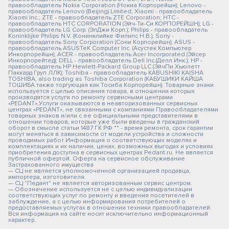
правообладатель Nokia Corporation (Нокиа Корпорейшн); Lenovo -
правообладатель Lenovo (Beijing) Limited; Xiaomi - правообладатель
Xiaomi Inc.; ZTE - правообладатель ZTE Corporation; HTC -
правообладатель HTC CORPORATION (Эйч-Ти-Си КОРПОРЕЙШН); LG -
правообладатель LG Corp. (ЭлДжи Корп.); Philips - правообладатель
Koninklijke Philips N.V. (Конинклийке Филипс Н.В.); Sony -
правообладатель Sony Corporation (Сони Корпорейшн); ASUS -
правообладатель ASUSTeK Computer Inc. (Асустек Компьютер
Инкорпорейшн); ACER - правообладатель Acer Incorporated (Эйсер
Инкорпорейтед); DELL - правообладатель Dell Inc.(Делл Инк.); HP -
правообладатель HP Hewlett-Packard Group LLC (ЭйчПи Хьюлетт
Паккард Груп ЛЛК); Toshiba - правообладатель KABUSHIKI KAISHA
TOSHIBA, also trading as Toshiba Corporation (КАБУШИКИ КАЙША
ТОШИБА также торгующая как Тосиба Корпорейшн). Товарные знаки
используется с целью описания товара, в отношении которых
производятся услуги по ремонту сервисными центрами
«PEDANT».Услуги оказываются в неавторизованных сервисных
центрах «PEDANT», не связанными с компаниями Правообладателями
товарных знаков и/или с ее официальными представителями в
отношении товаров, которые уже были введены в гражданский
оборот в смысле статьи 1487 ГК РФ ** - время ремонта, срок гарантии
могут меняться в зависимости от модели устройства и сложности
проводимых работ Информация о соответствующих моделях и
комплектациях и их наличии, ценах, возможных выгодах и условиях
приобретения доступна в сервисных центрах Pedant.ru. Не является
публичной офертой. Оферта на сервисное обслуживание
Застрахованного имущества
— СЦ не является уполномоченной организацией продавца,
импортера, изготовителя.
— СЦ "Педант" не является авторизованным сервис центром.
— Обозначение используется не с целью индивидуализации
соответствующих услуг по ремонту и введения посетителей в
заблуждение, а с целью информирования потребителей о
предоставляемых услугах в отношении техники правообладателей.
Вся информация на сайте носит исключительно информационный
характер.