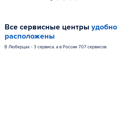
Item
1
of
Все сервисные центры
удобно
5
расположены
В Люберцах - 3 сервиса, а в России 707 сервисов