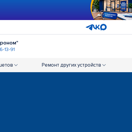
троном"
6-13-91
шетов
Ремонт
других устройств