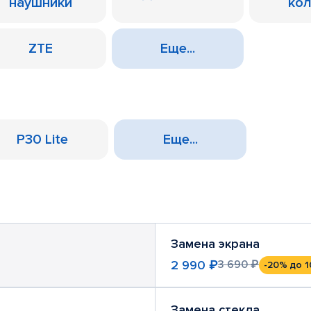
наушники
ко
ZTE
Еще...
P30 Lite
Еще...
Замена экрана
2 990 ₽
3 690 ₽
-20%
до 1
Замена стекла