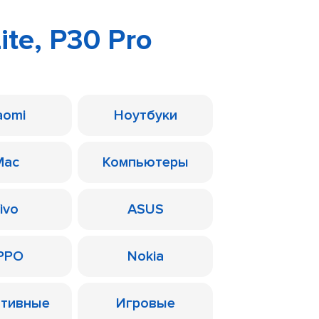
ite, P30 Pro
aomi
Ноутбуки
Mac
Компьютеры
ivo
ASUS
PPO
Nokia
ативные
Игровые