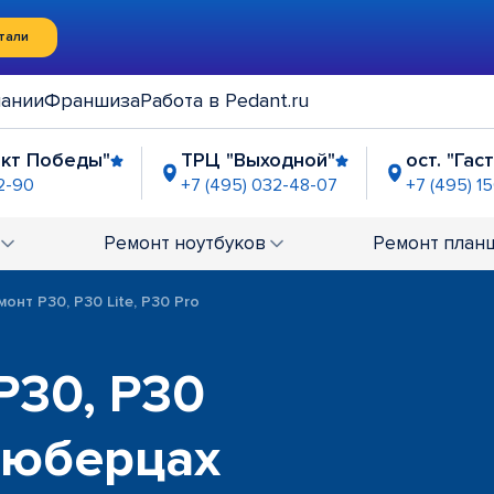
тали
пании
Франшиза
Работа в Pedant.ru
ект Победы"
ТРЦ "Выходной"
ост. "Гас
72-90
+7 (495) 032-48-07
+7 (495) 15
Ремонт
ноутбуков
Ремонт
план
монт P30, P30 Lite, P30 Pro
P30, P30
 Люберцах