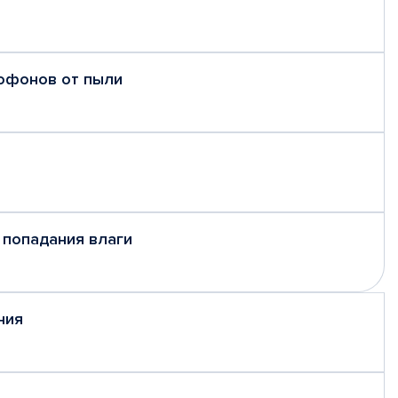
рофонов от пыли
 попадания влаги
ния