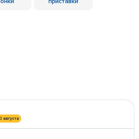
лонки
приставки
0 августа