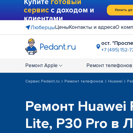
Купите
готовый
сервис
с доходом и
Узнать де
клиентами
Цены
Контакты и адреса
О ком
Люберцы
ост. "Просп
+7 (495) 152-
Ремонт
Apple
Ремонт
телефонов
Сервис Pedant.ru
Ремонт телефонов
Huawei
Ре
Ремонт Huawei 
Lite, P30 Pro в