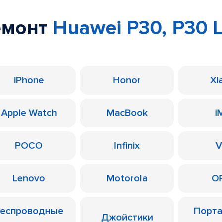
емонт
Huawei P30, P30 L
iPhone
Honor
Xi
Apple Watch
MacBook
i
POCO
Infinix
V
Lenovo
Motorola
O
еспроводные
Порт
Джойстики