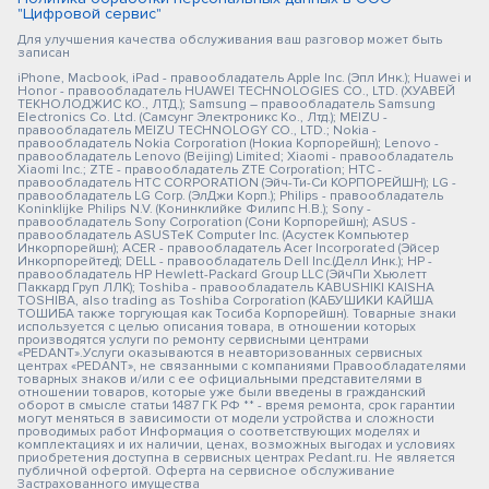
"Цифровой сервис"
Для улучшения качества обслуживания ваш разговор может быть
записан
iPhone, Macbook, iPad - правообладатель Apple Inc. (Эпл Инк.); Huawei и
Honor - правообладатель HUAWEI TECHNOLOGIES CO., LTD. (ХУАВЕЙ
ТЕКНОЛОДЖИС КО., ЛТД.); Samsung – правообладатель Samsung
Electronics Co. Ltd. (Самсунг Электроникс Ко., Лтд.); MEIZU -
правообладатель MEIZU TECHNOLOGY CO., LTD.; Nokia -
правообладатель Nokia Corporation (Нокиа Корпорейшн); Lenovo -
правообладатель Lenovo (Beijing) Limited; Xiaomi - правообладатель
Xiaomi Inc.; ZTE - правообладатель ZTE Corporation; HTC -
правообладатель HTC CORPORATION (Эйч-Ти-Си КОРПОРЕЙШН); LG -
правообладатель LG Corp. (ЭлДжи Корп.); Philips - правообладатель
Koninklijke Philips N.V. (Конинклийке Филипс Н.В.); Sony -
правообладатель Sony Corporation (Сони Корпорейшн); ASUS -
правообладатель ASUSTeK Computer Inc. (Асустек Компьютер
Инкорпорейшн); ACER - правообладатель Acer Incorporated (Эйсер
Инкорпорейтед); DELL - правообладатель Dell Inc.(Делл Инк.); HP -
правообладатель HP Hewlett-Packard Group LLC (ЭйчПи Хьюлетт
Паккард Груп ЛЛК); Toshiba - правообладатель KABUSHIKI KAISHA
TOSHIBA, also trading as Toshiba Corporation (КАБУШИКИ КАЙША
ТОШИБА также торгующая как Тосиба Корпорейшн). Товарные знаки
используется с целью описания товара, в отношении которых
производятся услуги по ремонту сервисными центрами
«PEDANT».Услуги оказываются в неавторизованных сервисных
центрах «PEDANT», не связанными с компаниями Правообладателями
товарных знаков и/или с ее официальными представителями в
отношении товаров, которые уже были введены в гражданский
оборот в смысле статьи 1487 ГК РФ ** - время ремонта, срок гарантии
могут меняться в зависимости от модели устройства и сложности
проводимых работ Информация о соответствующих моделях и
комплектациях и их наличии, ценах, возможных выгодах и условиях
приобретения доступна в сервисных центрах Pedant.ru. Не является
публичной офертой. Оферта на сервисное обслуживание
Застрахованного имущества