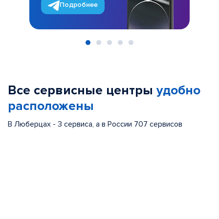
Подробнее
Item
1
of
Все сервисные центры
удобно
5
расположены
В Люберцах - 3 сервиса, а в России 707 сервисов