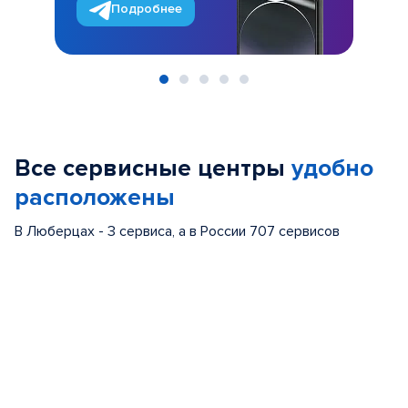
Подробнее
Item
1
of
Все сервисные центры
удобно
5
расположены
В Люберцах - 3 сервиса, а в России 707 сервисов