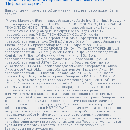
"Цифровой сервис"
Для улучшения качества обслуживания ваш разговор может быть
записан
iPhone, Macbook, iPad - правообладатель Apple Inc. (Эпл Инк.); Huawei и
Honor - правообладатель HUAWEI TECHNOLOGIES CO., LTD. (ХУАВЕЙ
ТЕКНОЛОДЖИС КО., ЛТД.); Samsung – правообладатель Samsung
Electronics Co. Ltd. (Самсунг Электроникс Ко., Лтд.); MEIZU -
правообладатель MEIZU TECHNOLOGY CO., LTD.; Nokia -
правообладатель Nokia Corporation (Нокиа Корпорейшн); Lenovo -
правообладатель Lenovo (Beijing) Limited; Xiaomi - правообладатель
Xiaomi Inc.; ZTE - правообладатель ZTE Corporation; HTC -
правообладатель HTC CORPORATION (Эйч-Ти-Си КОРПОРЕЙШН); LG -
правообладатель LG Corp. (ЭлДжи Корп.); Philips - правообладатель
Koninklijke Philips N.V. (Конинклийке Филипс Н.В.); Sony -
правообладатель Sony Corporation (Сони Корпорейшн); ASUS -
правообладатель ASUSTeK Computer Inc. (Асустек Компьютер
Инкорпорейшн); ACER - правообладатель Acer Incorporated (Эйсер
Инкорпорейтед); DELL - правообладатель Dell Inc.(Делл Инк.); HP -
правообладатель HP Hewlett-Packard Group LLC (ЭйчПи Хьюлетт
Паккард Груп ЛЛК); Toshiba - правообладатель KABUSHIKI KAISHA
TOSHIBA, also trading as Toshiba Corporation (КАБУШИКИ КАЙША
ТОШИБА также торгующая как Тосиба Корпорейшн). Товарные знаки
используется с целью описания товара, в отношении которых
производятся услуги по ремонту сервисными центрами
«PEDANT».Услуги оказываются в неавторизованных сервисных
центрах «PEDANT», не связанными с компаниями Правообладателями
товарных знаков и/или с ее официальными представителями в
отношении товаров, которые уже были введены в гражданский
оборот в смысле статьи 1487 ГК РФ ** - время ремонта, срок гарантии
могут меняться в зависимости от модели устройства и сложности
проводимых работ Информация о соответствующих моделях и
комплектациях и их наличии, ценах, возможных выгодах и условиях
приобретения доступна в сервисных центрах Pedant.ru. Не является
публичной офертой. Оферта на сервисное обслуживание
Застрахованного имущества