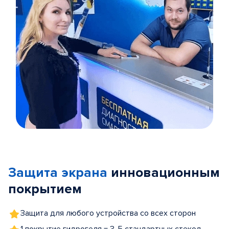
Item
1
of
Защита экрана
инновационным
5
покрытием
Защита для любого устройства со всех сторон