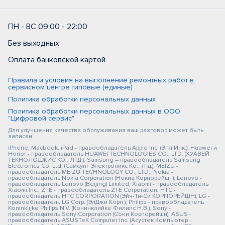
ПН - ВС 09:00 - 22:00
Без выходных
Оплата банковской картой
Правила и условия на выполнение ремонтных работ в
сервисном центре типовые (единые)
Политика обработки персональных данных
Политика обработки персональных данных в ООО
"Цифровой сервис"
Для улучшения качества обслуживания ваш разговор может быть
записан
iPhone, Macbook, iPad - правообладатель Apple Inc. (Эпл Инк.); Huawei и
Honor - правообладатель HUAWEI TECHNOLOGIES CO., LTD. (ХУАВЕЙ
ТЕКНОЛОДЖИС КО., ЛТД.); Samsung – правообладатель Samsung
Electronics Co. Ltd. (Самсунг Электроникс Ко., Лтд.); MEIZU -
правообладатель MEIZU TECHNOLOGY CO., LTD.; Nokia -
правообладатель Nokia Corporation (Нокиа Корпорейшн); Lenovo -
правообладатель Lenovo (Beijing) Limited; Xiaomi - правообладатель
Xiaomi Inc.; ZTE - правообладатель ZTE Corporation; HTC -
правообладатель HTC CORPORATION (Эйч-Ти-Си КОРПОРЕЙШН); LG -
правообладатель LG Corp. (ЭлДжи Корп.); Philips - правообладатель
Koninklijke Philips N.V. (Конинклийке Филипс Н.В.); Sony -
правообладатель Sony Corporation (Сони Корпорейшн); ASUS -
правообладатель ASUSTeK Computer Inc. (Асустек Компьютер