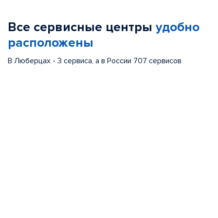
1
of
Все сервисные центры
удобно
5
расположены
В Люберцах - 3 сервиса, а в России 707 сервисов