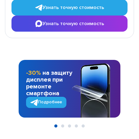
Узнать точную стоимость
Узнать точную стоимость
-30%
на защиту
дисплея при
ремонте
смартфона
Подробнее
Item