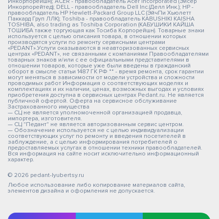
Инкорпорейшн); ACER - правообладатель Acer Incorporated (Эйсер
Инкорпорейтед); DELL - правообладатель Dell Inc.(Делл Инк.); HP -
правообладатель HP Hewlett-Packard Group LLC (ЭйчПи Хьюлетт
Паккард Груп ЛЛК); Toshiba - правообладатель KABUSHIKI KAISHA
TOSHIBA, also trading as Toshiba Corporation (КАБУШИКИ КАЙША
ТОШИБА также торгующая как Тосиба Корпорейшн). Товарные знаки
используется с целью описания товара, в отношении которых
производятся услуги по ремонту сервисными центрами
«PEDANT».Услуги оказываются в неавторизованных сервисных
центрах «PEDANT», не связанными с компаниями Правообладателями
товарных знаков и/или с ее официальными представителями в
отношении товаров, которые уже были введены в гражданский
оборот в смысле статьи 1487 ГК РФ ** - время ремонта, срок гарантии
могут меняться в зависимости от модели устройства и сложности
проводимых работ Информация о соответствующих моделях и
комплектациях и их наличии, ценах, возможных выгодах и условиях
приобретения доступна в сервисных центрах Pedant.ru. Не является
публичной офертой. Оферта на сервисное обслуживание
Застрахованного имущества
— СЦ не является уполномоченной организацией продавца,
импортера, изготовителя.
— СЦ "Педант" не является авторизованным сервис центром.
— Обозначение используется не с целью индивидуализации
соответствующих услуг по ремонту и введения посетителей в
заблуждение, а с целью информирования потребителей о
предоставляемых услугах в отношении техники правообладателей.
Вся информация на сайте носит исключительно информационный
характер.
© 2026 pedant-lyubertsy.ru
Любое использование либо копирование материалов сайта,
элементов дизайна и оформления не допускается.