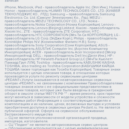
записан
iPhone, Macbook, iPad - правообладатель Apple Inc. (Эпл Инк.); Huawei и
Honor - правообладатель HUAWEI TECHNOLOGIES CO., LTD. (ХУАВЕЙ
ТЕКНОЛОДЖИС КО., ЛТД.); Samsung – правообладатель Samsung
Electronics Co. Ltd. (Самсунг Электроникс Ко., Лтд.); MEIZU -
правообладатель MEIZU TECHNOLOGY CO., LTD.; Nokia -
правообладатель Nokia Corporation (Нокиа Корпорейшн); Lenovo -
правообладатель Lenovo (Beijing) Limited; Xiaomi - правообладатель
Xiaomi Inc.; ZTE - правообладатель ZTE Corporation; HTC -
правообладатель HTC CORPORATION (Эйч-Ти-Си КОРПОРЕЙШН); LG -
правообладатель LG Corp. (ЭлДжи Корп.); Philips - правообладатель
Koninklijke Philips N.V. (Конинклийке Филипс Н.В.); Sony -
правообладатель Sony Corporation (Сони Корпорейшн); ASUS -
правообладатель ASUSTeK Computer Inc. (Асустек Компьютер
Инкорпорейшн); ACER - правообладатель Acer Incorporated (Эйсер
Инкорпорейтед); DELL - правообладатель Dell Inc.(Делл Инк.); HP -
правообладатель HP Hewlett-Packard Group LLC (ЭйчПи Хьюлетт
Паккард Груп ЛЛК); Toshiba - правообладатель KABUSHIKI KAISHA
TOSHIBA, also trading as Toshiba Corporation (КАБУШИКИ КАЙША
ТОШИБА также торгующая как Тосиба Корпорейшн). Товарные знаки
используется с целью описания товара, в отношении которых
производятся услуги по ремонту сервисными центрами
«PEDANT».Услуги оказываются в неавторизованных сервисных
центрах «PEDANT», не связанными с компаниями Правообладателями
товарных знаков и/или с ее официальными представителями в
отношении товаров, которые уже были введены в гражданский
оборот в смысле статьи 1487 ГК РФ ** - время ремонта, срок гарантии
могут меняться в зависимости от модели устройства и сложности
проводимых работ Информация о соответствующих моделях и
комплектациях и их наличии, ценах, возможных выгодах и условиях
приобретения доступна в сервисных центрах Pedant.ru. Не является
публичной офертой. Оферта на сервисное обслуживание
Застрахованного имущества
— СЦ не является уполномоченной организацией продавца,
импортера, изготовителя.
— СЦ "Педант" не является авторизованным сервис центром.
— Обозначение используется не с целью индивидуализации