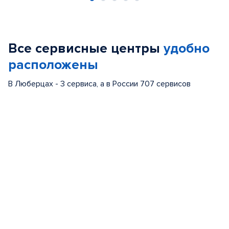
Item
1
of
Все сервисные центры
удобно
5
расположены
В Люберцах - 3 сервиса, а в России 707 сервисов