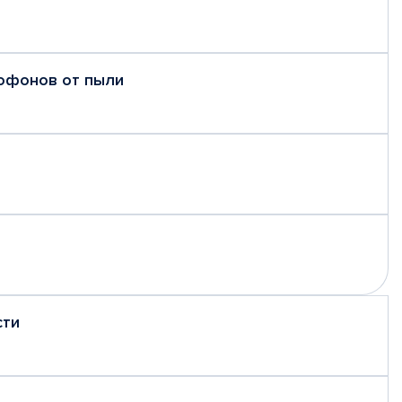
рофонов от пыли
сти