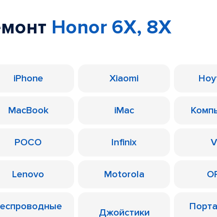
емонт
Honor 6X, 8X
iPhone
Xiaomi
Ноу
MacBook
iMac
Комп
POCO
Infinix
V
Lenovo
Motorola
O
еспроводные
Порт
Джойстики