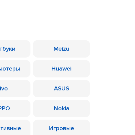
тбуки
Meizu
ьютеры
Huawei
ivo
ASUS
PPO
Nokia
ативные
Игровые