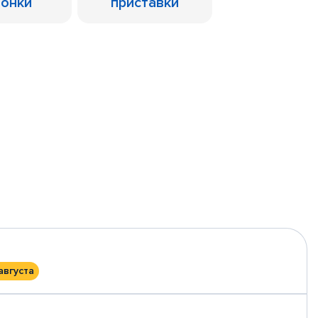
лонки
приставки
августа