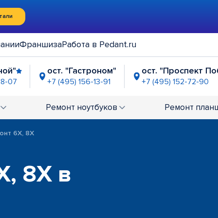
тали
пании
Франшиза
Работа в Pedant.ru
ной"
ост. "Гастроном"
ост. "Проспект П
48-07
+7 (495) 156-13-91
+7 (495) 152-72-90
Ремонт
ноутбуков
Ремонт
план
онт 6X, 8X
X, 8X в